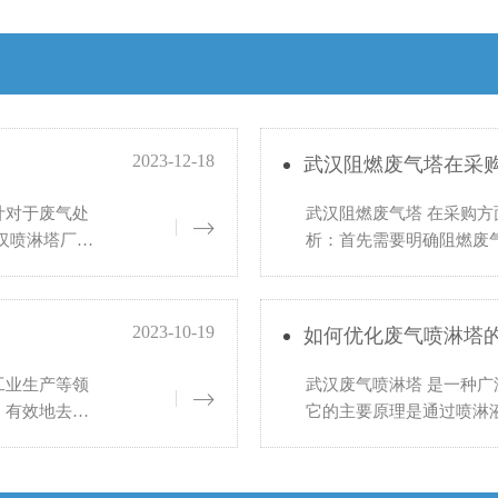
2023-12-18
武汉阻燃废气塔在采
计对于废气处
武汉阻燃废气塔 在采购方
汉喷淋塔厂家
析：首先需要明确阻燃废
：根据生产
气的成分、浓度、温度、
形
2023-10-19
如何优化废气喷淋塔
工业生产等领
武汉废气喷淋塔 是一种
，有效地去除
它的主要原理是通过喷淋
而，在实际使
废气中的有害物质。然而