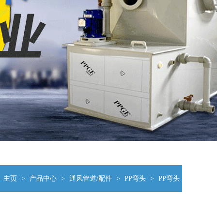
：
主页
>
产品中心
>
通风管道/配件
>
PP弯头
>
PP弯头