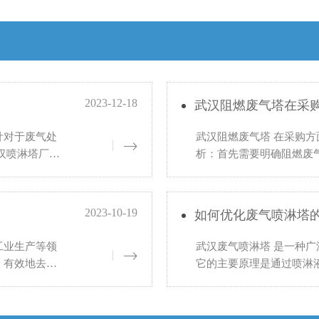
2023-12-18
武汉阻燃废气塔在采
计对于废气处
武汉阻燃废气塔 在采购方
汉喷淋塔厂家
析：首先需要明确阻燃废
：根据生产
气的成分、浓度、温度、
形
2023-10-19
如何优化废气喷淋塔
工业生产等领
武汉废气喷淋塔 是一种
，有效地去除
它的主要原理是通过喷淋
而，在实际使
废气中的有害物质。然而